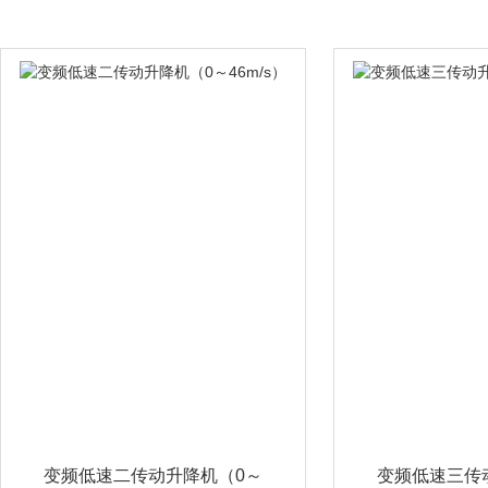
变频低速二传动升降机（0～
变频低速三传