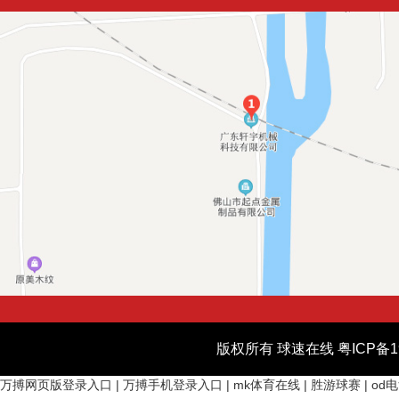
版权所有 球速在线
粤ICP备1
万搏网页版登录入口
|
万搏手机登录入口
|
mk体育在线
|
胜游球赛
|
od