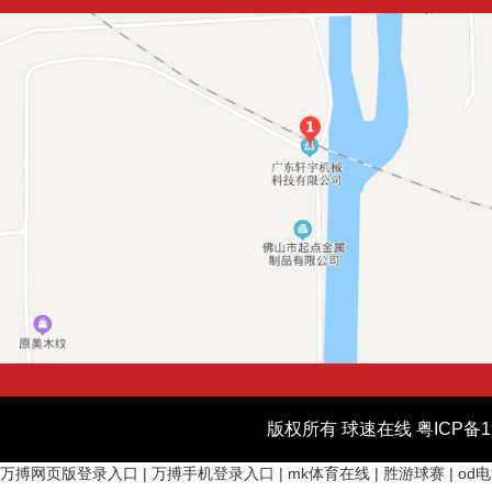
版权所有 球速在线
粤ICP备1
万搏网页版登录入口
|
万搏手机登录入口
|
mk体育在线
|
胜游球赛
|
od