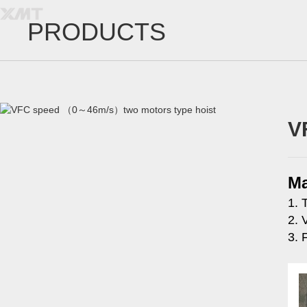
PRODUCTS
V
Ma
1. 
2. 
3. 