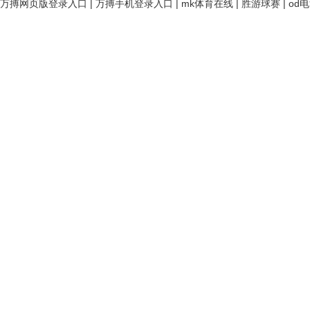
万搏网页版登录入口
|
万搏手机登录入口
|
mk体育在线
|
胜游球赛
|
od