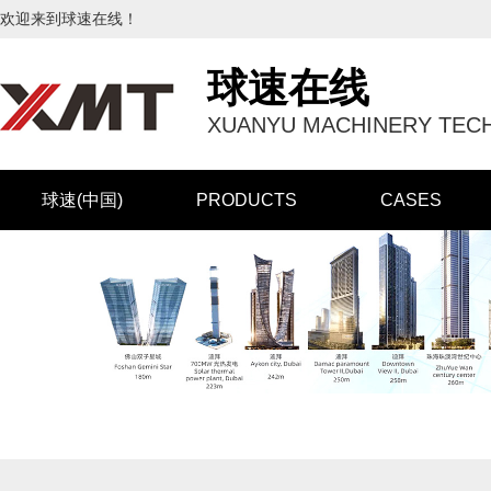
欢迎来到球速在线！
球速在线
XUANYU MACHINERY TECH
球速(中国)
PRODUCTS
CASES