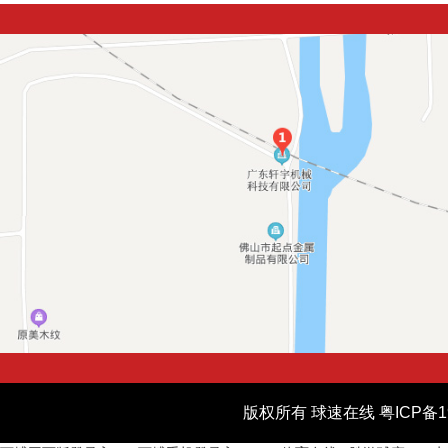
版权所有 球速在线
粤ICP备1