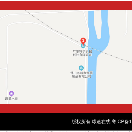
版权所有 球速在线
粤ICP备1