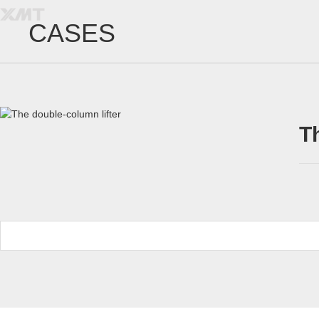
CASES
T