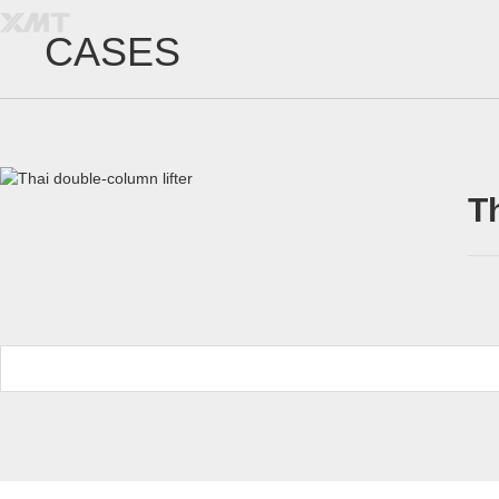
CASES
T