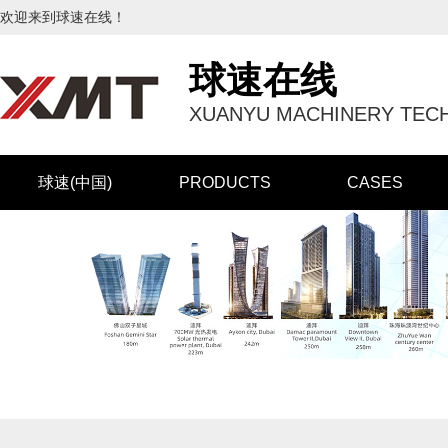
欢迎来到球速在线！
球速在线
XUANYU MACHINERY TECH
球速(中国)
PRODUCTS
CASES