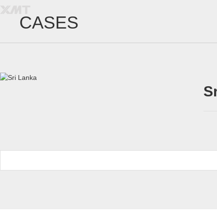
CASES
S