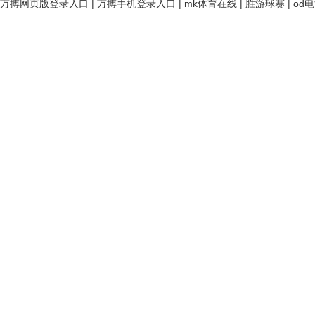
万搏网页版登录入口
|
万搏手机登录入口
|
mk体育在线
|
胜游球赛
|
od