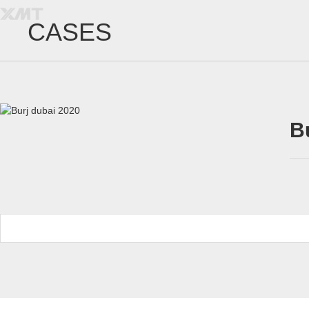
CASES
B