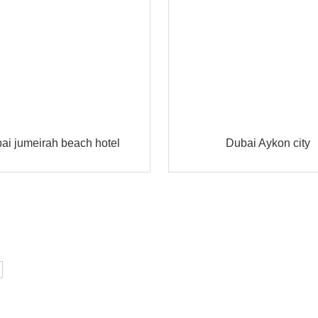
ai jumeirah beach hotel
Dubai Aykon city